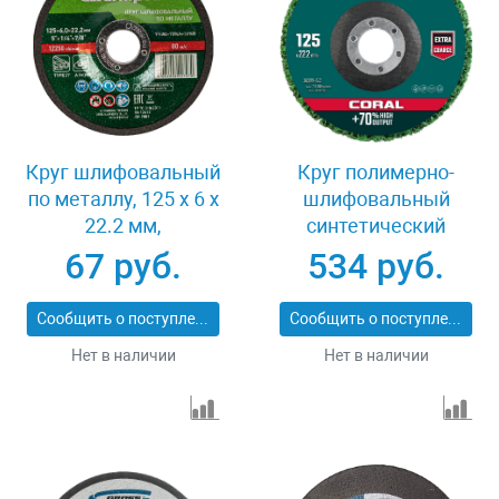
Круг шлифовальный
Круг полимерно-
по металлу, 125 х 6 х
шлифовальный
22.2 мм,
синтетический
9%WA+75%A+16%B,
абразивный 125х22.2
67 руб.
534 руб.
Сибртех 744007
мм Kraftool CORAL
36599-125
Сообщить о поступлении
Сообщить о поступлении
Нет в наличии
Нет в наличии