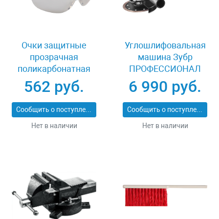
Очки защитные
Углошлифовальная
прозрачная
машина Зубр
поликарбонатная
ПРОФЕССИОНАЛ
монолинза ЗУБР
УШМ-П125-1200
562 руб.
6 990 руб.
ЭКСПЕРТ 110310
ЭПСТ
Сообщить о поступлении
Сообщить о поступлении
Нет в наличии
Нет в наличии