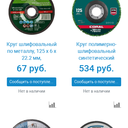
Круг шлифовальный
Круг полимерно-
по металлу, 125 х 6 х
шлифовальный
22.2 мм,
синтетический
9%WA+75%A+16%B,
абразивный 125х22.2
67 руб.
534 руб.
Сибртех 744007
мм Kraftool CORAL
36599-125
Сообщить о поступлении
Сообщить о поступлении
Нет в наличии
Нет в наличии