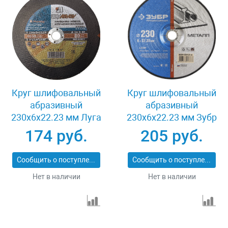
Круг шлифовальный
Круг шлифовальный
абразивный
абразивный
230x6x22.23 мм Луга
230x6x22.23 мм Зубр
3650-230-06
36204-230-6.0_z02
174 руб.
205 руб.
Сообщить о поступлении
Сообщить о поступлении
Нет в наличии
Нет в наличии