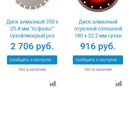
Диск алмазный 350 х
Диск алмазный
25.4 мм "Асфальт"
отрезной сплошной
сухой/мокрый рез
180 х 22.2 мм сухая
Сибртех 731013
резка Matrix
2 706 руб.
916 руб.
Professional 73128
Сообщить о поступлении
Сообщить о поступлении
Нет в наличии
Нет в наличии