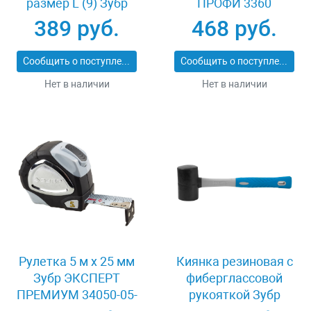
размер L (9) Зубр
ПРОФИ 3360
11277-L
389 руб.
468 руб.
Сообщить о поступлении
Сообщить о поступлении
Нет в наличии
Нет в наличии
Рулетка 5 м x 25 мм
Киянка резиновая с
Зубр ЭКСПЕРТ
фиберглассовой
ПРЕМИУМ 34050-05-
рукояткой Зубр