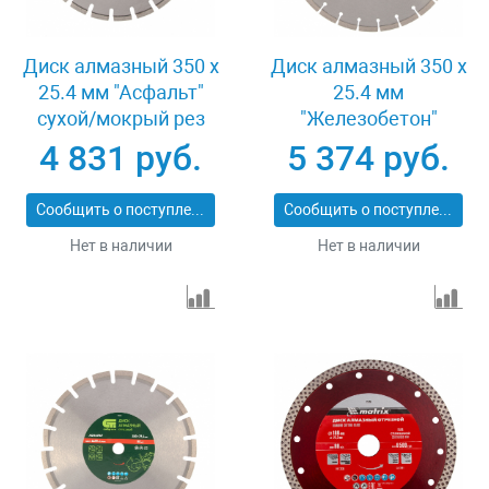
Диск алмазный 350 х
Диск алмазный 350 х
25.4 мм "Асфальт"
25.4 мм
сухой/мокрый рез
"Железобетон"
Pro Matrix 731073
сухой/мокрый рез
4 831 руб.
5 374 руб.
Pro Matrix 731103
Сообщить о поступлении
Сообщить о поступлении
Нет в наличии
Нет в наличии