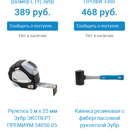
размер L (9) Зубр
ПРОФИ 3360
11277-L
389 руб.
468 руб.
Сообщить о поступлении
Сообщить о поступлении
Нет в наличии
Нет в наличии
Рулетка 5 м x 25 мм
Киянка резиновая с
Зубр ЭКСПЕРТ
фиберглассовой
ПРЕМИУМ 34050-05-
рукояткой Зубр