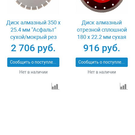
Диск алмазный 350 х
Диск алмазный
25.4 мм "Асфальт"
отрезной сплошной
сухой/мокрый рез
180 х 22.2 мм сухая
Сибртех 731013
резка Matrix
2 706 руб.
916 руб.
Professional 73128
Сообщить о поступлении
Сообщить о поступлении
Нет в наличии
Нет в наличии