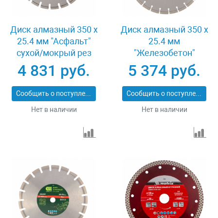
Диск алмазный 350 х
Диск алмазный 350 х
25.4 мм "Асфальт"
25.4 мм
сухой/мокрый рез
"Железобетон"
Pro Matrix 731073
сухой/мокрый рез
4 831 руб.
5 374 руб.
Pro Matrix 731103
Сообщить о поступлении
Сообщить о поступлении
Нет в наличии
Нет в наличии