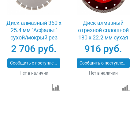
Диск алмазный 350 х
Диск алмазный
25.4 мм "Асфальт"
отрезной сплошной
сухой/мокрый рез
180 х 22.2 мм сухая
Сибртех 731013
резка Matrix
2 706 руб.
916 руб.
Professional 73128
Сообщить о поступлении
Сообщить о поступлении
Нет в наличии
Нет в наличии