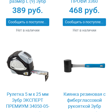
размер L (9) Зубр
ПРОФИ 3360
11277-L
389 руб.
468 руб.
Сообщить о поступлении
Сообщить о поступлении
Нет в наличии
Нет в наличии
Рулетка 5 м x 25 мм
Киянка резиновая с
Зубр ЭКСПЕРТ
фиберглассовой
ПРЕМИУМ 34050-05-
рукояткой Зубр