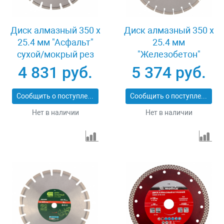
Диск алмазный 350 х
Диск алмазный 350 х
25.4 мм "Асфальт"
25.4 мм
сухой/мокрый рез
"Железобетон"
Pro Matrix 731073
сухой/мокрый рез
4 831 руб.
5 374 руб.
Pro Matrix 731103
Сообщить о поступлении
Сообщить о поступлении
Нет в наличии
Нет в наличии