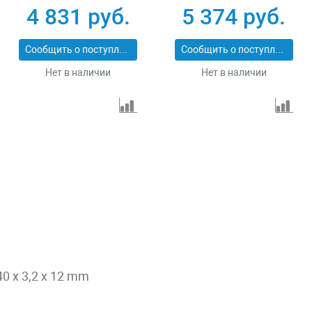
Pro Matrix 731073
сухой/мокрый рез
4 831 руб.
5 374 руб.
Pro Matrix 731103
Сообщить о поступлении
Сообщить о поступлении
Нет в наличии
Нет в наличии
40 x 3,2 x 12 mm