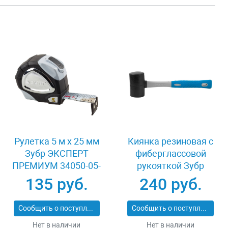
Рулетка 5 м x 25 мм
Киянка резиновая с
Зубр ЭКСПЕРТ
фиберглассовой
ПРЕМИУМ 34050-05-
рукояткой Зубр
25_z01
ЭКСПЕРТ 2053-
135 руб.
240 руб.
60_z01
Сообщить о поступлении
Сообщить о поступлении
Нет в наличии
Нет в наличии