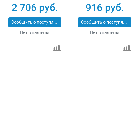
Сибртех 731013
резка Matrix
2 706 руб.
916 руб.
Professional 73128
Сообщить о поступлении
Сообщить о поступлении
Нет в наличии
Нет в наличии