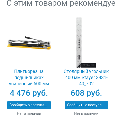
С этим товаром рекоменду
Плиткорез на
Столярный угольник
подшипниках
400 мм Stayer 3431-
усиленный 600 мм
40_z02
Stayer PROFI 3318-60
4 476 руб.
608 руб.
Сообщить о поступлении
Сообщить о поступлении
Нет в наличии
Нет в наличии