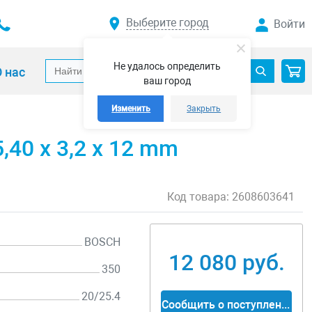
Выберите город
Войти
Не удалось определить
 нас
ваш город
Изменить
Закрыть
,40 x 3,2 x 12 mm
Код товара:
2608603641
BOSCH
12 080 руб.
350
20/25.4
Сообщить о поступлении