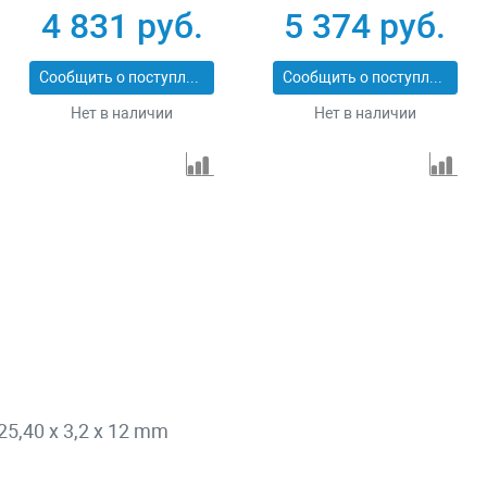
Pro Matrix 731073
сухой/мокрый рез
4 831 руб.
5 374 руб.
Pro Matrix 731103
Сообщить о поступлении
Сообщить о поступлении
Нет в наличии
Нет в наличии
25,40 x 3,2 x 12 mm