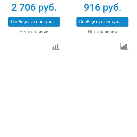
Сибртех 731013
резка Matrix
2 706 руб.
916 руб.
Professional 73128
Сообщить о поступлении
Сообщить о поступлении
Нет в наличии
Нет в наличии