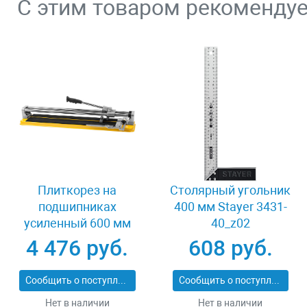
С этим товаром рекоменду
Плиткорез на
Столярный угольник
подшипниках
400 мм Stayer 3431-
усиленный 600 мм
40_z02
Stayer PROFI 3318-60
4 476 руб.
608 руб.
Сообщить о поступлении
Сообщить о поступлении
Нет в наличии
Нет в наличии