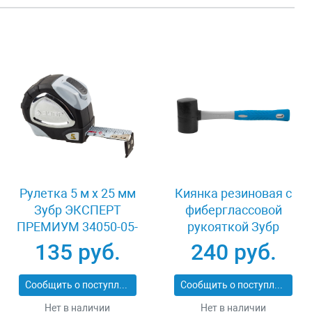
Рулетка 5 м x 25 мм
Киянка резиновая с
Зубр ЭКСПЕРТ
фиберглассовой
ПРЕМИУМ 34050-05-
рукояткой Зубр
25_z01
ЭКСПЕРТ 2053-
135 руб.
240 руб.
60_z01
Сообщить о поступлении
Сообщить о поступлении
Нет в наличии
Нет в наличии