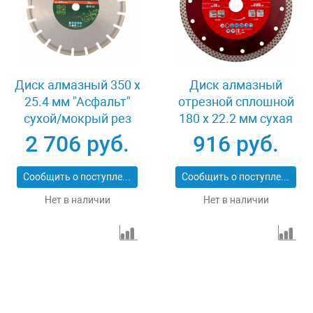
Диск алмазный 350 х
Диск алмазный
25.4 мм "Асфальт"
отрезной сплошной
сухой/мокрый рез
180 х 22.2 мм сухая
Сибртех 731013
резка Matrix
2 706 руб.
916 руб.
Professional 73128
Сообщить о поступлении
Сообщить о поступлении
Нет в наличии
Нет в наличии