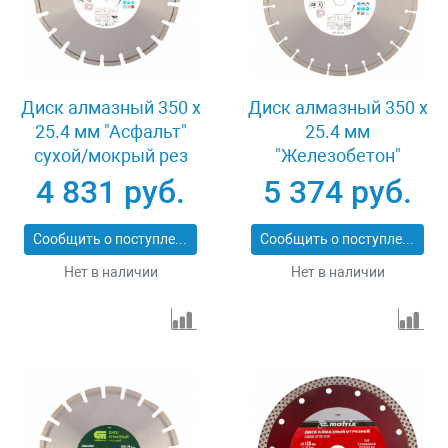
Диск алмазный 350 х
Диск алмазный 350 х
25.4 мм "Асфальт"
25.4 мм
сухой/мокрый рез
"Железобетон"
Pro Matrix 731073
сухой/мокрый рез
4 831 руб.
5 374 руб.
Pro Matrix 731103
Сообщить о поступлении
Сообщить о поступлении
Нет в наличии
Нет в наличии