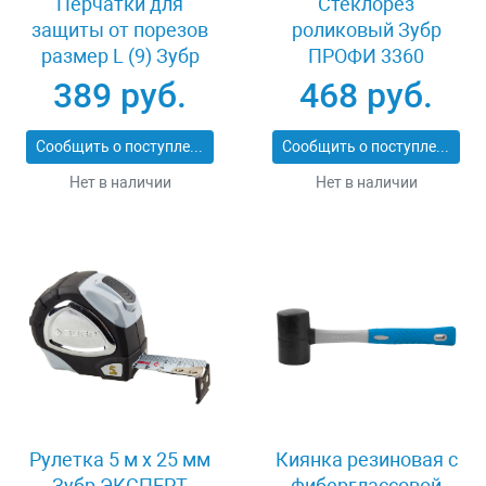
Перчатки для
Стеклорез
защиты от порезов
роликовый Зубр
размер L (9) Зубр
ПРОФИ 3360
11277-L
389 руб.
468 руб.
Сообщить о поступлении
Сообщить о поступлении
Нет в наличии
Нет в наличии
Рулетка 5 м x 25 мм
Киянка резиновая с
Зубр ЭКСПЕРТ
фиберглассовой