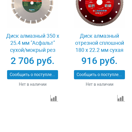
Диск алмазный 350 х
Диск алмазный
25.4 мм "Асфальт"
отрезной сплошной
сухой/мокрый рез
180 х 22.2 мм сухая
Сибртех 731013
резка Matrix
2 706 руб.
916 руб.
Professional 73128
Сообщить о поступлении
Сообщить о поступлении
Нет в наличии
Нет в наличии