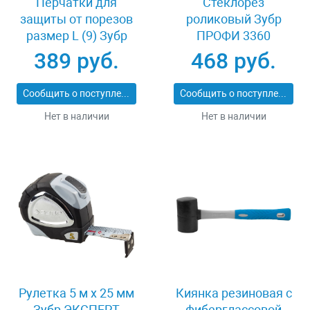
Перчатки для
Стеклорез
защиты от порезов
роликовый Зубр
размер L (9) Зубр
ПРОФИ 3360
11277-L
389 руб.
468 руб.
Сообщить о поступлении
Сообщить о поступлении
Нет в наличии
Нет в наличии
Рулетка 5 м x 25 мм
Киянка резиновая с
Зубр ЭКСПЕРТ
фиберглассовой