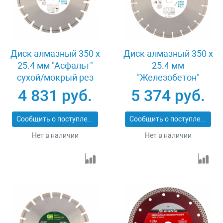
Диск алмазный 350 х
Диск алмазный 350 х
25.4 мм "Асфальт"
25.4 мм
сухой/мокрый рез
"Железобетон"
Pro Matrix 731073
сухой/мокрый рез
4 831 руб.
5 374 руб.
Pro Matrix 731103
Сообщить о поступлении
Сообщить о поступлении
Нет в наличии
Нет в наличии