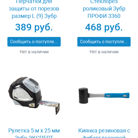
Перчатки для
Стеклорез
защиты от порезов
роликовый Зубр
размер L (9) Зубр
ПРОФИ 3360
11277-L
389 руб.
468 руб.
Сообщить о поступлении
Сообщить о поступлении
Нет в наличии
Нет в наличии
Рулетка 5 м x 25 мм
Киянка резиновая с
Зубр ЭКСПЕРТ
фиберглассовой