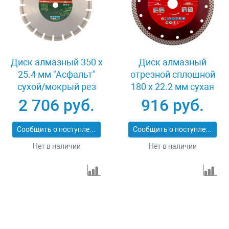
Диск алмазный 350 х
Диск алмазный
25.4 мм "Асфальт"
отрезной сплошной
сухой/мокрый рез
180 х 22.2 мм сухая
Сибртех 731013
резка Matrix
2 706 руб.
916 руб.
Professional 73128
Сообщить о поступлении
Сообщить о поступлении
Нет в наличии
Нет в наличии