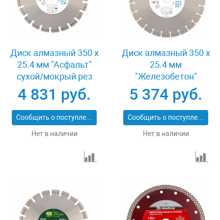
Диск алмазный 350 х
Диск алмазный 350 х
25.4 мм "Асфальт"
25.4 мм
сухой/мокрый рез
"Железобетон"
Pro Matrix 731073
сухой/мокрый рез
4 831 руб.
5 374 руб.
Pro Matrix 731103
Сообщить о поступлении
Сообщить о поступлении
Нет в наличии
Нет в наличии