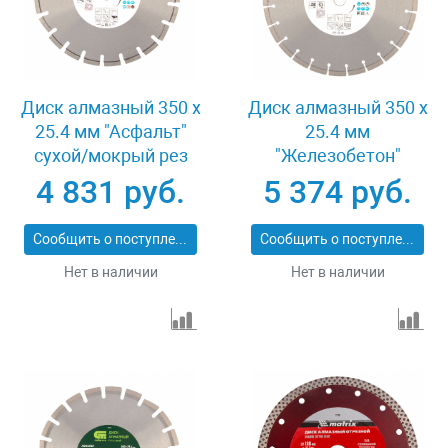
Диск алмазный 350 х
Диск алмазный 350 х
25.4 мм "Асфальт"
25.4 мм
сухой/мокрый рез
"Железобетон"
Pro Matrix 731073
сухой/мокрый рез
4 831 руб.
5 374 руб.
Pro Matrix 731103
Сообщить о поступлении
Сообщить о поступлении
Нет в наличии
Нет в наличии