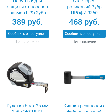
Перчатки для
Стеклорез
защиты от порезов
роликовый Зубр
размер L (9) Зубр
ПРОФИ 3360
11277-L
389 руб.
468 руб.
Сообщить о поступлении
Сообщить о поступлении
Нет в наличии
Нет в наличии
Рулетка 5 м x 25 мм
Киянка резиновая с
Зубр ЭКСПЕРТ
фиберглассовой