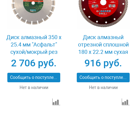
Диск алмазный 350 х
Диск алмазный
25.4 мм "Асфальт"
отрезной сплошной
сухой/мокрый рез
180 х 22.2 мм сухая
Сибртех 731013
резка Matrix
2 706 руб.
916 руб.
Professional 73128
Сообщить о поступлении
Сообщить о поступлении
Нет в наличии
Нет в наличии