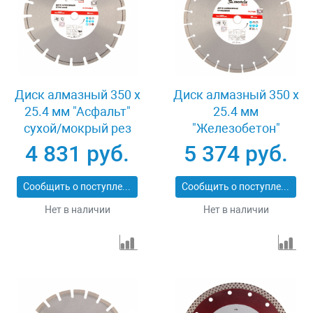
Диск алмазный 350 х
Диск алмазный 350 х
25.4 мм "Асфальт"
25.4 мм
сухой/мокрый рез
"Железобетон"
Pro Matrix 731073
сухой/мокрый рез
4 831 руб.
5 374 руб.
Pro Matrix 731103
Сообщить о поступлении
Сообщить о поступлении
Нет в наличии
Нет в наличии