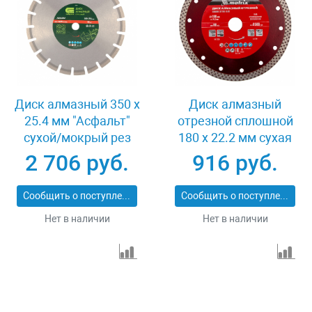
Диск алмазный 350 х
Диск алмазный
25.4 мм "Асфальт"
отрезной сплошной
сухой/мокрый рез
180 х 22.2 мм сухая
Сибртех 731013
резка Matrix
2 706 руб.
916 руб.
Professional 73128
Сообщить о поступлении
Сообщить о поступлении
Нет в наличии
Нет в наличии