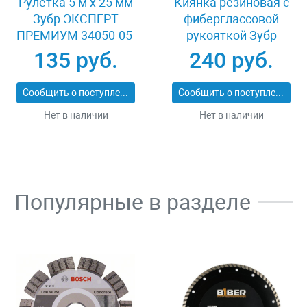
Рулетка 5 м x 25 мм
Киянка резиновая с
Зубр ЭКСПЕРТ
фиберглассовой
ПРЕМИУМ 34050-05-
рукояткой Зубр
25_z01
ЭКСПЕРТ 2053-
135 руб.
240 руб.
60_z01
Сообщить о поступлении
Сообщить о поступлении
Нет в наличии
Нет в наличии
Популярные в разделе