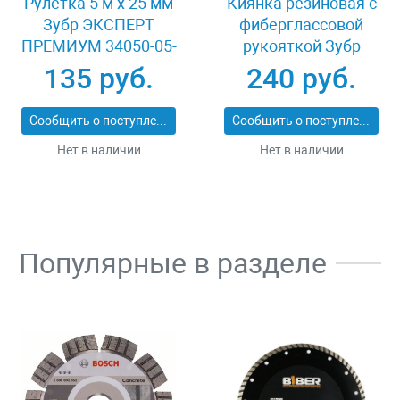
Рулетка 5 м x 25 мм
Киянка резиновая с
Зубр ЭКСПЕРТ
фиберглассовой
ПРЕМИУМ 34050-05-
рукояткой Зубр
25_z01
ЭКСПЕРТ 2053-
135 руб.
240 руб.
60_z01
Сообщить о поступлении
Сообщить о поступлении
Нет в наличии
Нет в наличии
Популярные в разделе