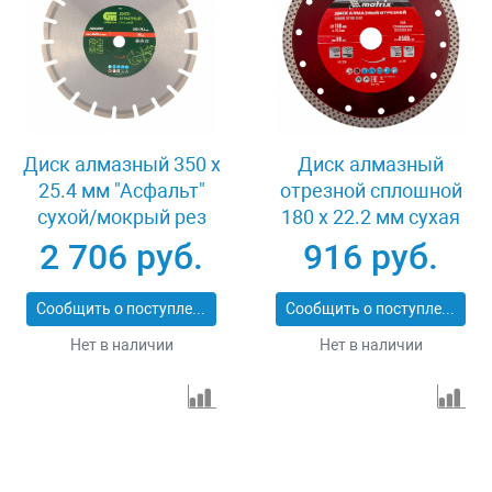
Диск алмазный 350 х
Диск алмазный
25.4 мм "Асфальт"
отрезной сплошной
сухой/мокрый рез
180 х 22.2 мм сухая
Сибртех 731013
резка Matrix
2 706 руб.
916 руб.
Professional 73128
Сообщить о поступлении
Сообщить о поступлении
Нет в наличии
Нет в наличии