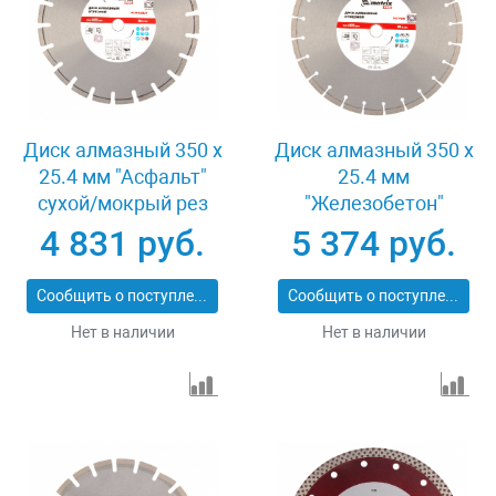
Диск алмазный 350 х
Диск алмазный 350 х
25.4 мм "Асфальт"
25.4 мм
сухой/мокрый рез
"Железобетон"
Pro Matrix 731073
сухой/мокрый рез
4 831 руб.
5 374 руб.
Pro Matrix 731103
Сообщить о поступлении
Сообщить о поступлении
Нет в наличии
Нет в наличии