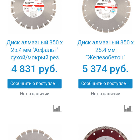
Диск алмазный 350 х
Диск алмазный 350 х
25.4 мм "Асфальт"
25.4 мм
сухой/мокрый рез
"Железобетон"
Pro Matrix 731073
сухой/мокрый рез
4 831 руб.
5 374 руб.
Pro Matrix 731103
Сообщить о поступлении
Сообщить о поступлении
Нет в наличии
Нет в наличии