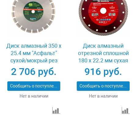
Диск алмазный 350 х
Диск алмазный
25.4 мм "Асфальт"
отрезной сплошной
сухой/мокрый рез
180 х 22.2 мм сухая
Сибртех 731013
резка Matrix
2 706 руб.
916 руб.
Professional 73128
Сообщить о поступлении
Сообщить о поступлении
Нет в наличии
Нет в наличии