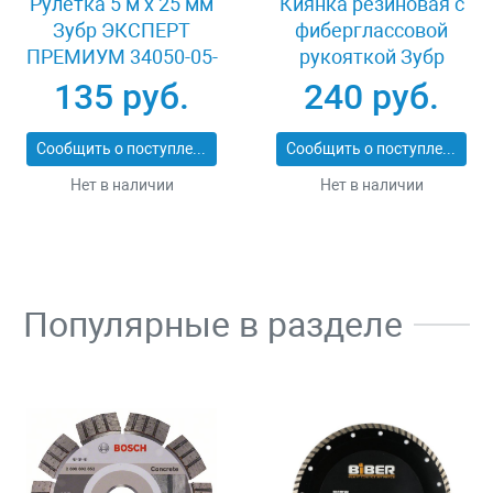
Рулетка 5 м x 25 мм
Киянка резиновая с
Зубр ЭКСПЕРТ
фиберглассовой
ПРЕМИУМ 34050-05-
рукояткой Зубр
25_z01
ЭКСПЕРТ 2053-
135 руб.
240 руб.
60_z01
Сообщить о поступлении
Сообщить о поступлении
Нет в наличии
Нет в наличии
Популярные в разделе