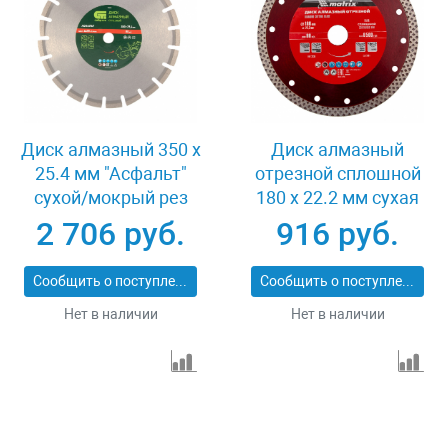
Диск алмазный 350 х
Диск алмазный
25.4 мм "Асфальт"
отрезной сплошной
сухой/мокрый рез
180 х 22.2 мм сухая
Сибртех 731013
резка Matrix
2 706 руб.
916 руб.
Professional 73128
Сообщить о поступлении
Сообщить о поступлении
Нет в наличии
Нет в наличии