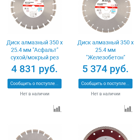
Диск алмазный 350 х
Диск алмазный 350 х
25.4 мм "Асфальт"
25.4 мм
сухой/мокрый рез
"Железобетон"
Pro Matrix 731073
сухой/мокрый рез
4 831 руб.
5 374 руб.
Pro Matrix 731103
Сообщить о поступлении
Сообщить о поступлении
Нет в наличии
Нет в наличии