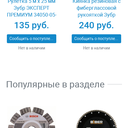
Рулетка 5 м x 25 мм
Киянка резиновая с
Зубр ЭКСПЕРТ
фиберглассовой
ПРЕМИУМ 34050-05-
рукояткой Зубр
25_z01
ЭКСПЕРТ 2053-
135 руб.
240 руб.
60_z01
Сообщить о поступлении
Сообщить о поступлении
Нет в наличии
Нет в наличии
Популярные в разделе