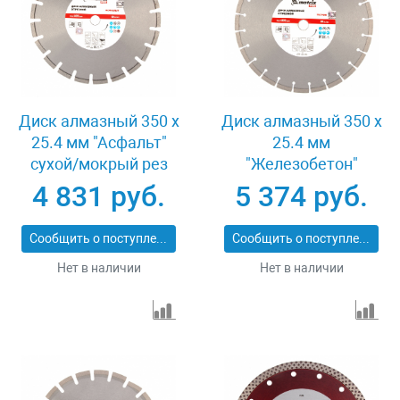
Диск алмазный 350 х
Диск алмазный 350 х
25.4 мм "Асфальт"
25.4 мм
сухой/мокрый рез
"Железобетон"
Pro Matrix 731073
сухой/мокрый рез
4 831 руб.
5 374 руб.
Pro Matrix 731103
Сообщить о поступлении
Сообщить о поступлении
Нет в наличии
Нет в наличии