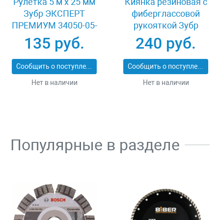
Рулетка 5 м x 25 мм
Киянка резиновая с
Зубр ЭКСПЕРТ
фиберглассовой
ПРЕМИУМ 34050-05-
рукояткой Зубр
25_z01
ЭКСПЕРТ 2053-
135 руб.
240 руб.
60_z01
Сообщить о поступлении
Сообщить о поступлении
Нет в наличии
Нет в наличии
Популярные в разделе