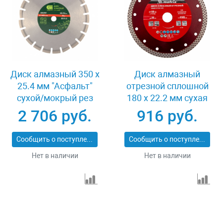
Диск алмазный 350 х
Диск алмазный
25.4 мм "Асфальт"
отрезной сплошной
сухой/мокрый рез
180 х 22.2 мм сухая
Сибртех 731013
резка Matrix
2 706 руб.
916 руб.
Professional 73128
Сообщить о поступлении
Сообщить о поступлении
Нет в наличии
Нет в наличии