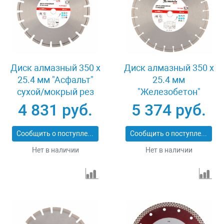
Диск алмазный 350 х
Диск алмазный 350 х
25.4 мм "Асфальт"
25.4 мм
сухой/мокрый рез
"Железобетон"
Pro Matrix 731073
сухой/мокрый рез
4 831 руб.
5 374 руб.
Pro Matrix 731103
Сообщить о поступлении
Сообщить о поступлении
Нет в наличии
Нет в наличии