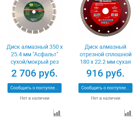
Диск алмазный 350 х
Диск алмазный
25.4 мм "Асфальт"
отрезной сплошной
сухой/мокрый рез
180 х 22.2 мм сухая
Сибртех 731013
резка Matrix
2 706 руб.
916 руб.
Professional 73128
Сообщить о поступлении
Сообщить о поступлении
Нет в наличии
Нет в наличии