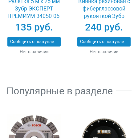
Рулетка 5 м x 25 мм
Киянка резиновая с
Зубр ЭКСПЕРТ
фиберглассовой
ПРЕМИУМ 34050-05-
рукояткой Зубр
25_z01
ЭКСПЕРТ 2053-
135 руб.
240 руб.
60_z01
Сообщить о поступлении
Сообщить о поступлении
Нет в наличии
Нет в наличии
Популярные в разделе