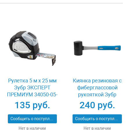
Рулетка 5 м x 25 мм
Киянка резиновая с
Зубр ЭКСПЕРТ
фиберглассовой
ПРЕМИУМ 34050-05-
рукояткой Зубр
25_z01
ЭКСПЕРТ 2053-
135 руб.
240 руб.
60_z01
Сообщить о поступлении
Сообщить о поступлении
Нет в наличии
Нет в наличии