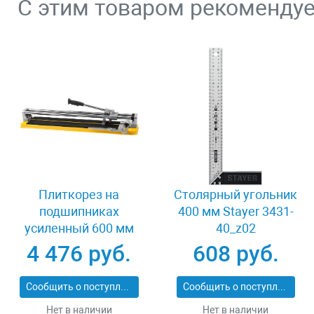
С этим товаром рекоменду
Плиткорез на
Столярный угольник
подшипниках
400 мм Stayer 3431-
усиленный 600 мм
40_z02
Stayer PROFI 3318-60
4 476 руб.
608 руб.
Сообщить о поступлении
Сообщить о поступлении
Нет в наличии
Нет в наличии