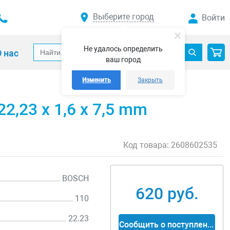
Выберите город
Войти
Не удалось определить
 нас
ваш город
Изменить
Закрыть
2,23 x 1,6 x 7,5 mm
Код товара:
2608602535
BOSCH
620 руб.
110
22.23
Сообщить о поступлении