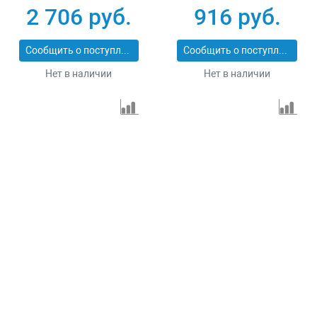
Сибртех 731013
резка Matrix
2 706 руб.
916 руб.
Professional 73128
Сообщить о поступлении
Сообщить о поступлении
Нет в наличии
Нет в наличии