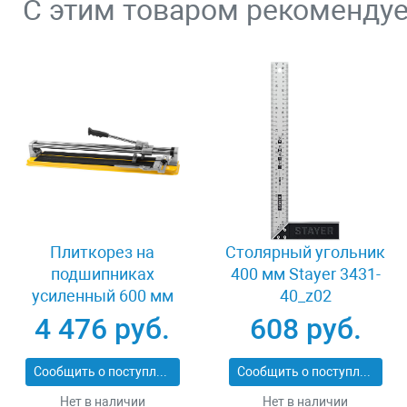
С этим товаром рекоменду
Плиткорез на
Столярный угольник
подшипниках
400 мм Stayer 3431-
усиленный 600 мм
40_z02
Stayer PROFI 3318-60
4 476 руб.
608 руб.
Сообщить о поступлении
Сообщить о поступлении
Нет в наличии
Нет в наличии