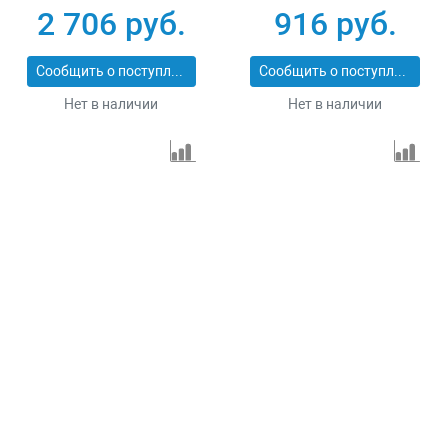
Сибртех 731013
резка Matrix
2 706 руб.
916 руб.
Professional 73128
Сообщить о поступлении
Сообщить о поступлении
Нет в наличии
Нет в наличии