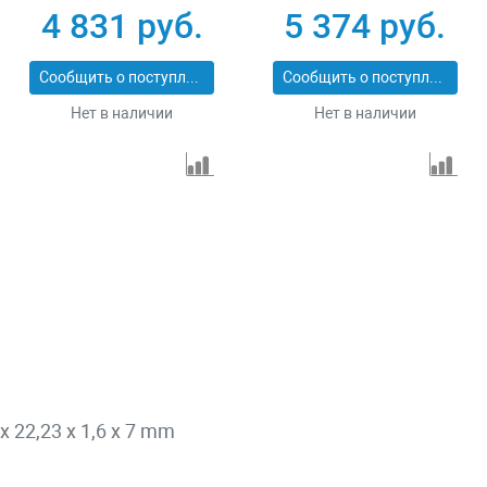
Pro Matrix 731073
сухой/мокрый рез
4 831 руб.
5 374 руб.
Pro Matrix 731103
Сообщить о поступлении
Сообщить о поступлении
Нет в наличии
Нет в наличии
 22,23 x 1,6 x 7 mm