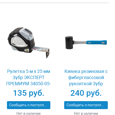
Рулетка 5 м x 25 мм
Киянка резиновая с
Зубр ЭКСПЕРТ
фиберглассовой
ПРЕМИУМ 34050-05-
рукояткой Зубр
25_z01
ЭКСПЕРТ 2053-
135 руб.
240 руб.
60_z01
Сообщить о поступлении
Сообщить о поступлении
Нет в наличии
Нет в наличии