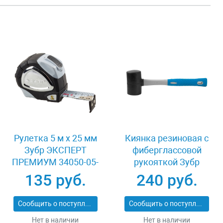
Рулетка 5 м x 25 мм
Киянка резиновая с
Зубр ЭКСПЕРТ
фиберглассовой
ПРЕМИУМ 34050-05-
рукояткой Зубр
25_z01
ЭКСПЕРТ 2053-
135 руб.
240 руб.
60_z01
Сообщить о поступлении
Сообщить о поступлении
Нет в наличии
Нет в наличии