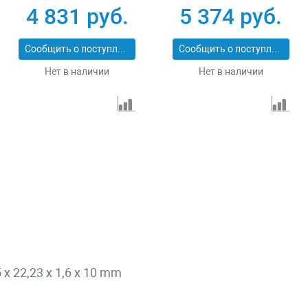
Pro Matrix 731073
сухой/мокрый рез
4 831 руб.
5 374 руб.
Pro Matrix 731103
Сообщить о поступлении
Сообщить о поступлении
Нет в наличии
Нет в наличии
x 22,23 x 1,6 x 10 mm