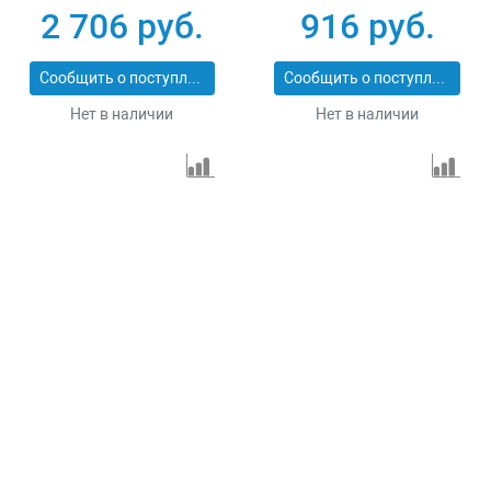
Сибртех 731013
резка Matrix
2 706 руб.
916 руб.
Professional 73128
Сообщить о поступлении
Сообщить о поступлении
Нет в наличии
Нет в наличии