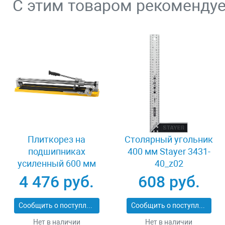
С этим товаром рекоменду
Плиткорез на
Столярный угольник
подшипниках
400 мм Stayer 3431-
усиленный 600 мм
40_z02
Stayer PROFI 3318-60
4 476 руб.
608 руб.
Сообщить о поступлении
Сообщить о поступлении
Нет в наличии
Нет в наличии