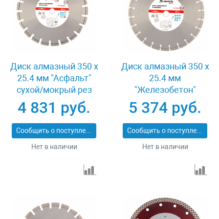
Диск алмазный 350 х
Диск алмазный 350 х
25.4 мм "Асфальт"
25.4 мм
сухой/мокрый рез
"Железобетон"
Pro Matrix 731073
сухой/мокрый рез
4 831 руб.
5 374 руб.
Pro Matrix 731103
Сообщить о поступлении
Сообщить о поступлении
Нет в наличии
Нет в наличии