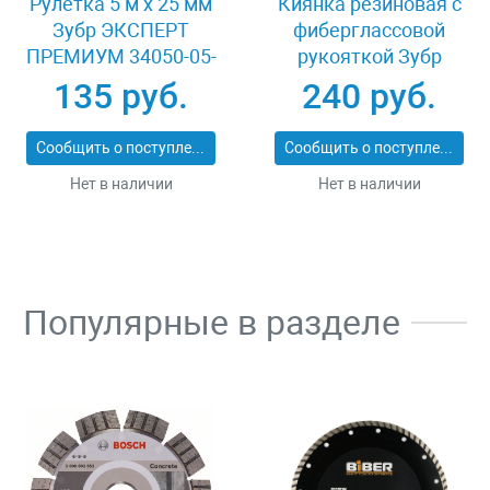
Рулетка 5 м x 25 мм
Киянка резиновая с
Зубр ЭКСПЕРТ
фиберглассовой
ПРЕМИУМ 34050-05-
рукояткой Зубр
25_z01
ЭКСПЕРТ 2053-
135 руб.
240 руб.
60_z01
Сообщить о поступлении
Сообщить о поступлении
Нет в наличии
Нет в наличии
Популярные в разделе