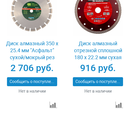
Диск алмазный 350 х
Диск алмазный
25.4 мм "Асфальт"
отрезной сплошной
сухой/мокрый рез
180 х 22.2 мм сухая
Сибртех 731013
резка Matrix
2 706 руб.
916 руб.
Professional 73128
Сообщить о поступлении
Сообщить о поступлении
Нет в наличии
Нет в наличии