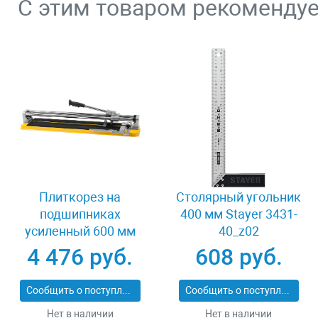
С этим товаром рекоменду
Плиткорез на
Столярный угольник
подшипниках
400 мм Stayer 3431-
усиленный 600 мм
40_z02
Stayer PROFI 3318-60
4 476 руб.
608 руб.
Сообщить о поступлении
Сообщить о поступлении
Нет в наличии
Нет в наличии