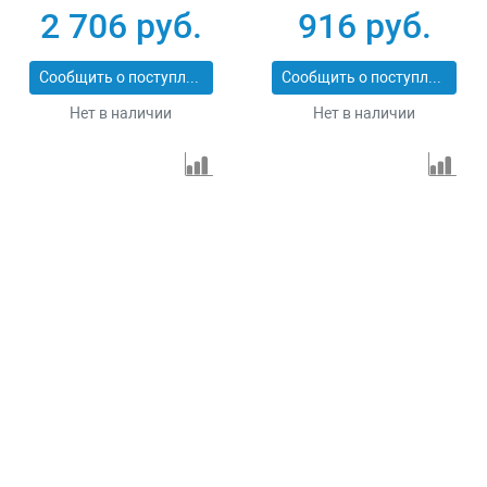
Сибртех 731013
резка Matrix
2 706 руб.
916 руб.
Professional 73128
Сообщить о поступлении
Сообщить о поступлении
Нет в наличии
Нет в наличии