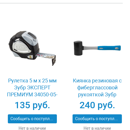
Рулетка 5 м x 25 мм
Киянка резиновая с
Зубр ЭКСПЕРТ
фиберглассовой
ПРЕМИУМ 34050-05-
рукояткой Зубр
25_z01
ЭКСПЕРТ 2053-
135 руб.
240 руб.
60_z01
Сообщить о поступлении
Сообщить о поступлении
Нет в наличии
Нет в наличии