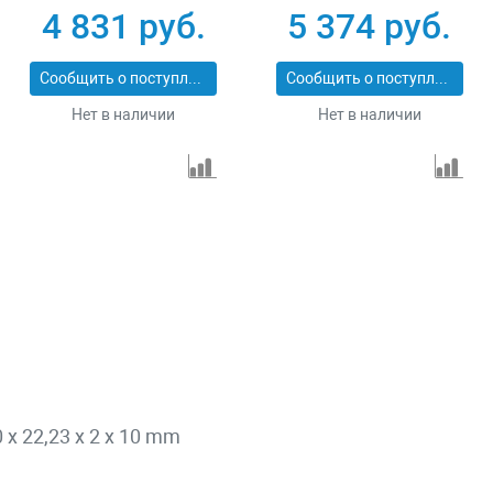
Pro Matrix 731073
сухой/мокрый рез
4 831 руб.
5 374 руб.
Pro Matrix 731103
Сообщить о поступлении
Сообщить о поступлении
Нет в наличии
Нет в наличии
 x 22,23 x 2 x 10 mm