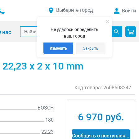
Выберите город
Войти
Не удалось определить
 нас
ваш город
Изменить
Закрыть
 22,23 x 2 x 10 mm
Код товара:
2608603247
BOSCH
6 970 руб.
180
22.23
Сообщить о поступлении