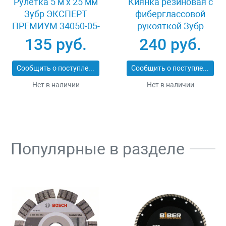
Рулетка 5 м x 25 мм
Киянка резиновая с
Зубр ЭКСПЕРТ
фиберглассовой
ПРЕМИУМ 34050-05-
рукояткой Зубр
25_z01
ЭКСПЕРТ 2053-
135 руб.
240 руб.
60_z01
Сообщить о поступлении
Сообщить о поступлении
Нет в наличии
Нет в наличии
Популярные в разделе