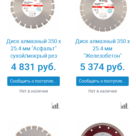
Диск алмазный 350 х
Диск алмазный 350 х
25.4 мм "Асфальт"
25.4 мм
сухой/мокрый рез
"Железобетон"
Pro Matrix 731073
сухой/мокрый рез
4 831 руб.
5 374 руб.
Pro Matrix 731103
Сообщить о поступлении
Сообщить о поступлении
Нет в наличии
Нет в наличии