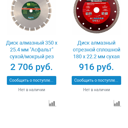
Диск алмазный 350 х
Диск алмазный
25.4 мм "Асфальт"
отрезной сплошной
сухой/мокрый рез
180 х 22.2 мм сухая
Сибртех 731013
резка Matrix
2 706 руб.
916 руб.
Professional 73128
Сообщить о поступлении
Сообщить о поступлении
Нет в наличии
Нет в наличии