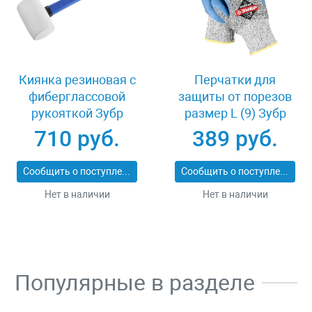
Киянка резиновая с
Перчатки для
фиберглассовой
защиты от порезов
рукояткой Зубр
размер L (9) Зубр
ПРОФИ 20531-
11277-L
710 руб.
389 руб.
450_z02
Сообщить о поступлении
Сообщить о поступлении
Нет в наличии
Нет в наличии
Популярные в разделе