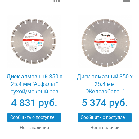
Диск алмазный 350 х
Диск алмазный 350 х
25.4 мм "Асфальт"
25.4 мм
сухой/мокрый рез
"Железобетон"
Pro Matrix 731073
сухой/мокрый рез
4 831 руб.
5 374 руб.
Pro Matrix 731103
Сообщить о поступлении
Сообщить о поступлении
Нет в наличии
Нет в наличии