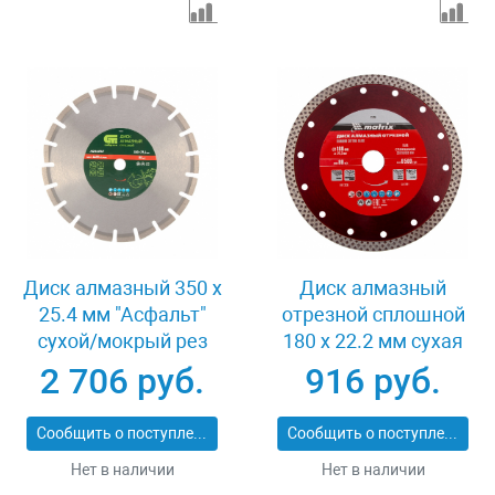
Диск алмазный 350 х
Диск алмазный
25.4 мм "Асфальт"
отрезной сплошной
сухой/мокрый рез
180 х 22.2 мм сухая
Сибртех 731013
резка Matrix
2 706 руб.
916 руб.
Professional 73128
Сообщить о поступлении
Сообщить о поступлении
Нет в наличии
Нет в наличии