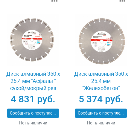
Диск алмазный 350 х
Диск алмазный 350 х
25.4 мм "Асфальт"
25.4 мм
сухой/мокрый рез
"Железобетон"
Pro Matrix 731073
сухой/мокрый рез
4 831 руб.
5 374 руб.
Pro Matrix 731103
Сообщить о поступлении
Сообщить о поступлении
Нет в наличии
Нет в наличии