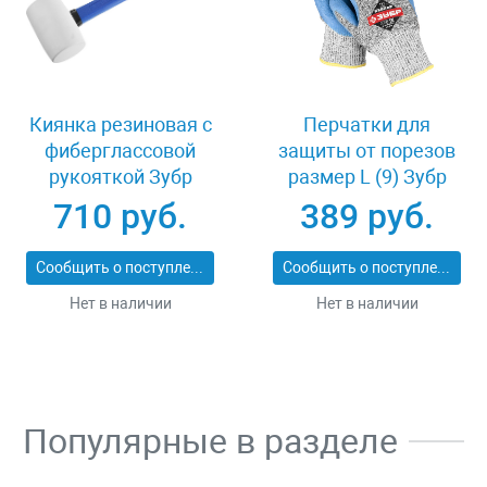
Киянка резиновая с
Перчатки для
фиберглассовой
защиты от порезов
рукояткой Зубр
размер L (9) Зубр
ПРОФИ 20531-
11277-L
710 руб.
389 руб.
450_z02
Сообщить о поступлении
Сообщить о поступлении
Нет в наличии
Нет в наличии
Популярные в разделе