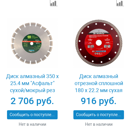
Диск алмазный 350 х
Диск алмазный
25.4 мм "Асфальт"
отрезной сплошной
сухой/мокрый рез
180 х 22.2 мм сухая
Сибртех 731013
резка Matrix
2 706 руб.
916 руб.
Professional 73128
Сообщить о поступлении
Сообщить о поступлении
Нет в наличии
Нет в наличии