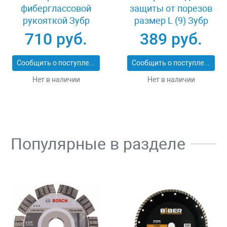
фиберглассовой
защиты от порезов
рукояткой Зубр
размер L (9) Зубр
ПРОФИ 20531-
11277-L
710 руб.
389 руб.
450_z02
Сообщить о поступлении
Сообщить о поступлении
Нет в наличии
Нет в наличии
Популярные в разделе