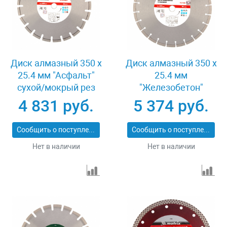
Диск алмазный 350 х
Диск алмазный 350 х
25.4 мм "Асфальт"
25.4 мм
сухой/мокрый рез
"Железобетон"
Pro Matrix 731073
сухой/мокрый рез
4 831 руб.
5 374 руб.
Pro Matrix 731103
Сообщить о поступлении
Сообщить о поступлении
Нет в наличии
Нет в наличии