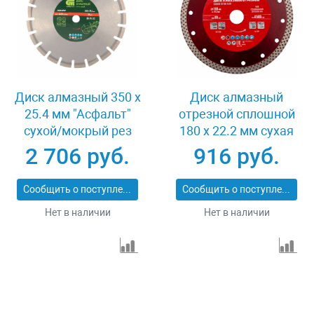
Диск алмазный 350 х
Диск алмазный
25.4 мм "Асфальт"
отрезной сплошной
сухой/мокрый рез
180 х 22.2 мм сухая
Сибртех 731013
резка Matrix
2 706 руб.
916 руб.
Professional 73128
Сообщить о поступлении
Сообщить о поступлении
Нет в наличии
Нет в наличии