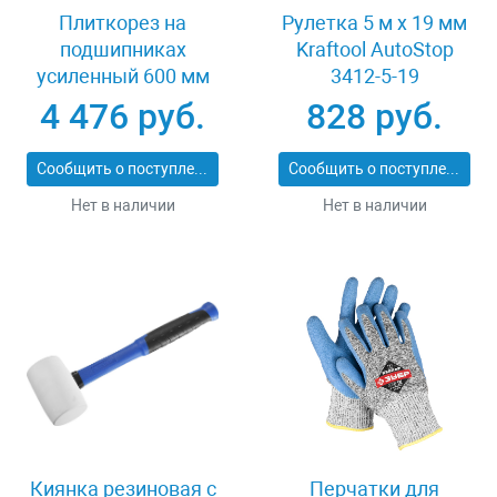
Плиткорез на
Рулетка 5 м x 19 мм
подшипниках
Kraftool AutoStop
усиленный 600 мм
3412-5-19
Stayer PROFI 3318-60
4 476 руб.
828 руб.
Сообщить о поступлении
Сообщить о поступлении
Нет в наличии
Нет в наличии
Киянка резиновая с
Перчатки для