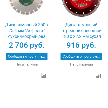
Диск алмазный 350 х
Диск алмазный
25.4 мм "Асфальт"
отрезной сплошной
сухой/мокрый рез
180 х 22.2 мм сухая
Сибртех 731013
резка Matrix
2 706 руб.
916 руб.
Professional 73128
Сообщить о поступлении
Сообщить о поступлении
Нет в наличии
Нет в наличии