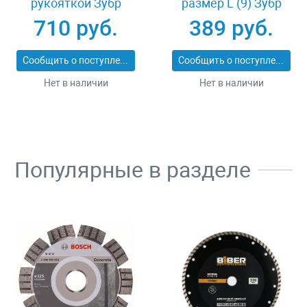
рукояткой Зубр
размер L (9) Зубр
ПРОФИ 20531-
11277-L
710 руб.
389 руб.
450_z02
Сообщить о поступлении
Сообщить о поступлении
Нет в наличии
Нет в наличии
Популярные в разделе