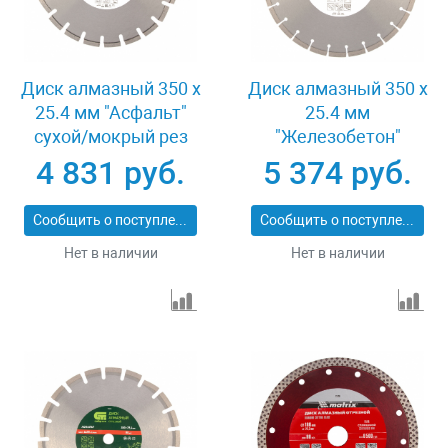
Диск алмазный 350 х
Диск алмазный 350 х
25.4 мм "Асфальт"
25.4 мм
сухой/мокрый рез
"Железобетон"
Pro Matrix 731073
сухой/мокрый рез
4 831 руб.
5 374 руб.
Pro Matrix 731103
Сообщить о поступлении
Сообщить о поступлении
Нет в наличии
Нет в наличии