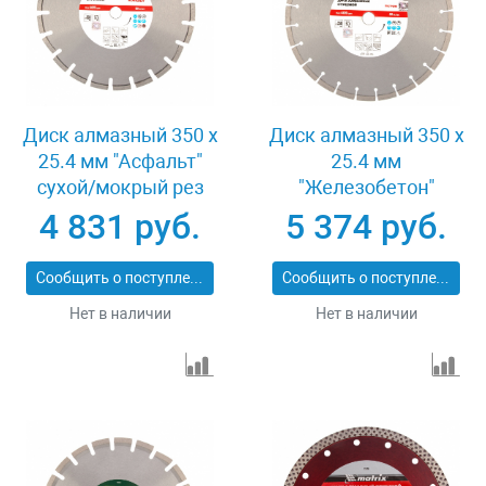
Диск алмазный 350 х
Диск алмазный 350 х
25.4 мм "Асфальт"
25.4 мм
сухой/мокрый рез
"Железобетон"
Pro Matrix 731073
сухой/мокрый рез
4 831 руб.
5 374 руб.
Pro Matrix 731103
Сообщить о поступлении
Сообщить о поступлении
Нет в наличии
Нет в наличии