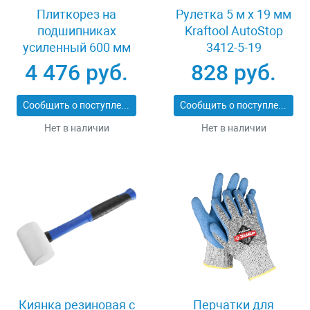
Плиткорез на
Рулетка 5 м x 19 мм
подшипниках
Kraftool AutoStop
усиленный 600 мм
3412-5-19
Stayer PROFI 3318-60
4 476 руб.
828 руб.
Сообщить о поступлении
Сообщить о поступлении
Нет в наличии
Нет в наличии
Киянка резиновая с
Перчатки для