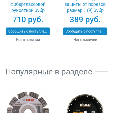
фиберглассовой
защиты от порезов
рукояткой Зубр
размер L (9) Зубр
ПРОФИ 20531-
11277-L
710 руб.
389 руб.
450_z02
Сообщить о поступлении
Сообщить о поступлении
Нет в наличии
Нет в наличии
Популярные в разделе