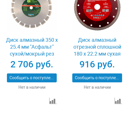
Диск алмазный 350 х
Диск алмазный
25.4 мм "Асфальт"
отрезной сплошной
сухой/мокрый рез
180 х 22.2 мм сухая
Сибртех 731013
резка Matrix
2 706 руб.
916 руб.
Professional 73128
Сообщить о поступлении
Сообщить о поступлении
Нет в наличии
Нет в наличии