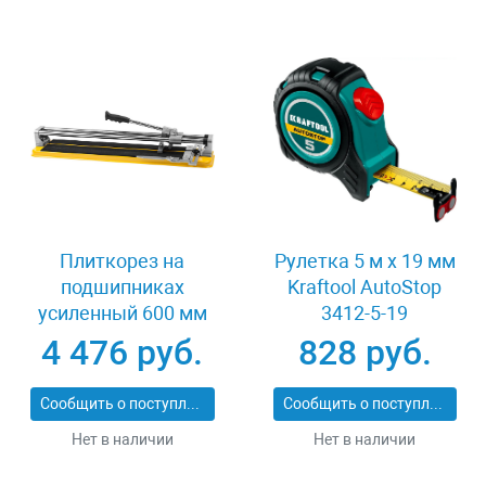
Плиткорез на
Рулетка 5 м x 19 мм
подшипниках
Kraftool AutoStop
усиленный 600 мм
3412-5-19
Stayer PROFI 3318-60
4 476 руб.
828 руб.
Сообщить о поступлении
Сообщить о поступлении
Нет в наличии
Нет в наличии