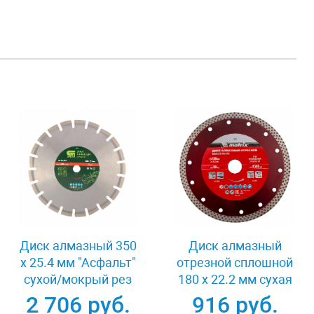
Диск алмазный 350
Диск алмазный
х 25.4 мм "Асфальт"
отрезной сплошной
сухой/мокрый рез
180 х 22.2 мм сухая
Сибртех 731013
резка Matrix
2 706 руб.
916 руб.
Professional 73128