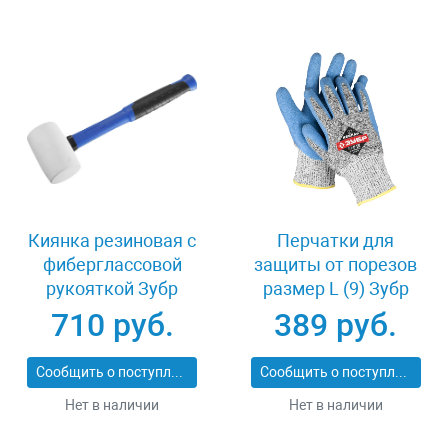
Киянка резиновая с
Перчатки для
фиберглассовой
защиты от порезов
рукояткой Зубр
размер L (9) Зубр
ПРОФИ 20531-
11277-L
710 руб.
389 руб.
450_z02
Сообщить о поступлении
Сообщить о поступлении
Нет в наличии
Нет в наличии