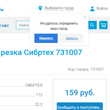
Выберите город
Войти
Не удалось определить
 нас
ваш город
Изменить
Закрыть
 резка Сибртех 731007
Код товара:
731007
СИБРТЕХ
159 руб.
115
22.2
Сообщить о поступлении