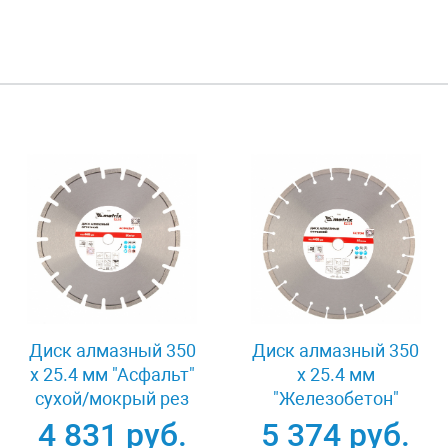
Диск алмазный 350
Диск алмазный 350
х 25.4 мм "Асфальт"
х 25.4 мм
сухой/мокрый рез
"Железобетон"
Pro Matrix 731073
сухой/мокрый рез
4 831 руб.
5 374 руб.
Pro Matrix 731103