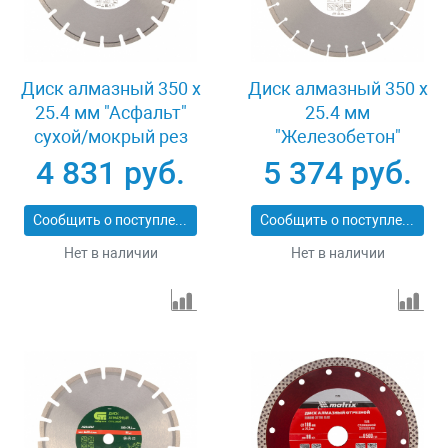
Диск алмазный 350 х
Диск алмазный 350 х
25.4 мм "Асфальт"
25.4 мм
сухой/мокрый рез
"Железобетон"
Pro Matrix 731073
сухой/мокрый рез
4 831 руб.
5 374 руб.
Pro Matrix 731103
Сообщить о поступлении
Сообщить о поступлении
Нет в наличии
Нет в наличии