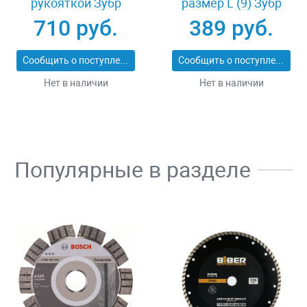
рукояткой Зубр
размер L (9) Зубр
ПРОФИ 20531-
11277-L
710 руб.
389 руб.
450_z02
Сообщить о поступлении
Сообщить о поступлении
Нет в наличии
Нет в наличии
Популярные в разделе