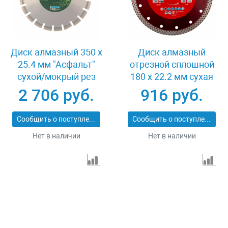
Диск алмазный 350 х
Диск алмазный
25.4 мм "Асфальт"
отрезной сплошной
сухой/мокрый рез
180 х 22.2 мм сухая
Сибртех 731013
резка Matrix
2 706 руб.
916 руб.
Professional 73128
Сообщить о поступлении
Сообщить о поступлении
Нет в наличии
Нет в наличии