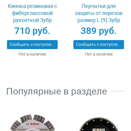
Киянка резиновая с
Перчатки для
фиберглассовой
защиты от порезов
рукояткой Зубр
размер L (9) Зубр
ПРОФИ 20531-
11277-L
710 руб.
389 руб.
450_z02
Сообщить о поступлении
Сообщить о поступлении
Нет в наличии
Нет в наличии
Популярные в разделе