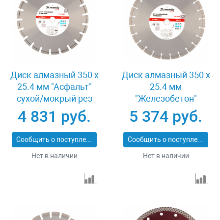
Диск алмазный 350 х
Диск алмазный 350 х
25.4 мм "Асфальт"
25.4 мм
сухой/мокрый рез
"Железобетон"
Pro Matrix 731073
сухой/мокрый рез
4 831 руб.
5 374 руб.
Pro Matrix 731103
Сообщить о поступлении
Сообщить о поступлении
Нет в наличии
Нет в наличии