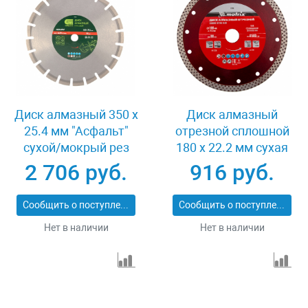
Диск алмазный 350 х
Диск алмазный
25.4 мм "Асфальт"
отрезной сплошной
сухой/мокрый рез
180 х 22.2 мм сухая
Сибртех 731013
резка Matrix
2 706 руб.
916 руб.
Professional 73128
Сообщить о поступлении
Сообщить о поступлении
Нет в наличии
Нет в наличии