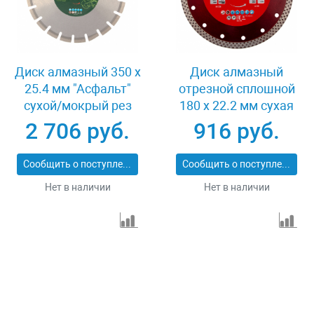
Диск алмазный 350 х
Диск алмазный
25.4 мм "Асфальт"
отрезной сплошной
сухой/мокрый рез
180 х 22.2 мм сухая
Сибртех 731013
резка Matrix
2 706 руб.
916 руб.
Professional 73128
Сообщить о поступлении
Сообщить о поступлении
Нет в наличии
Нет в наличии