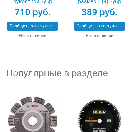
рукояткой Зубр
размер L (9) Зубр
ПРОФИ 20531-
11277-L
710 руб.
389 руб.
450_z02
Сообщить о поступлении
Сообщить о поступлении
Нет в наличии
Нет в наличии
Популярные в разделе