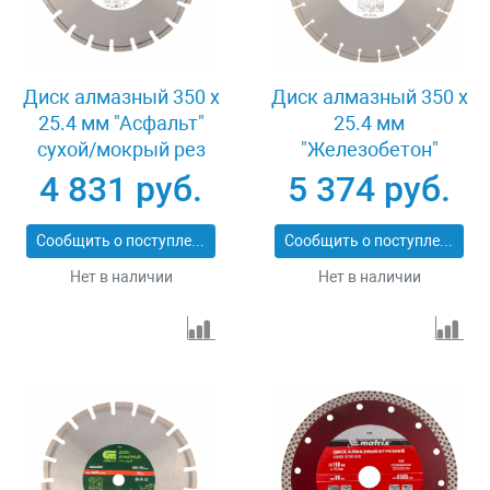
Диск алмазный 350 х
Диск алмазный 350 х
25.4 мм "Асфальт"
25.4 мм
сухой/мокрый рез
"Железобетон"
Pro Matrix 731073
сухой/мокрый рез
4 831 руб.
5 374 руб.
Pro Matrix 731103
Сообщить о поступлении
Сообщить о поступлении
Нет в наличии
Нет в наличии