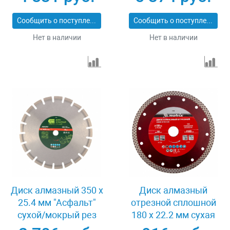
Pro Matrix 731103
Сообщить о поступлении
Сообщить о поступлении
Нет в наличии
Нет в наличии
Диск алмазный 350 х
Диск алмазный
25.4 мм "Асфальт"
отрезной сплошной
сухой/мокрый рез
180 х 22.2 мм сухая
Сибртех 731013
резка Matrix