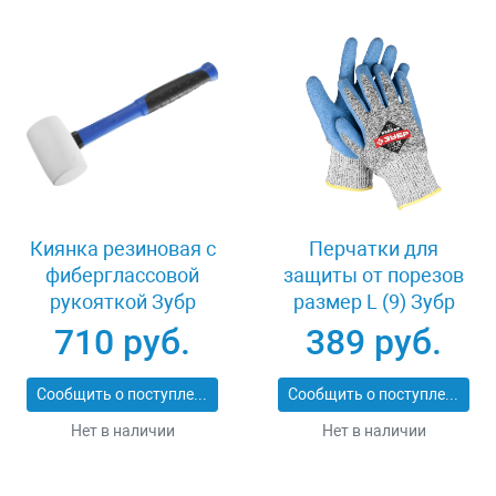
Киянка резиновая с
Перчатки для
фиберглассовой
защиты от порезов
рукояткой Зубр
размер L (9) Зубр
ПРОФИ 20531-
11277-L
710 руб.
389 руб.
450_z02
Сообщить о поступлении
Сообщить о поступлении
Нет в наличии
Нет в наличии