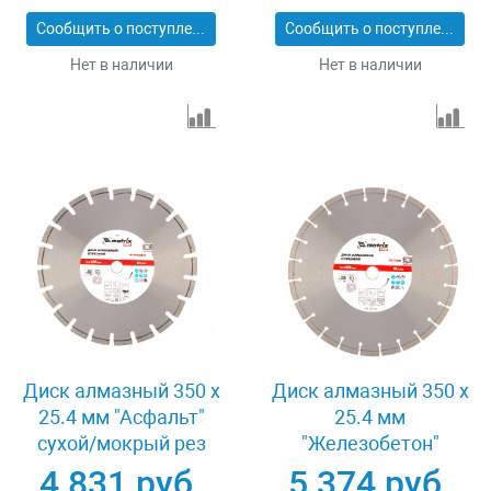
Сообщить о поступлении
Сообщить о поступлении
Нет в наличии
Нет в наличии
Диск алмазный 350 х
Диск алмазный 350 х
25.4 мм "Асфальт"
25.4 мм
сухой/мокрый рез
"Железобетон"
Pro Matrix 731073
сухой/мокрый рез
4 831 руб.
5 374 руб.