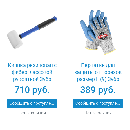
Киянка резиновая с
Перчатки для
фиберглассовой
защиты от порезов
рукояткой Зубр
размер L (9) Зубр
ПРОФИ 20531-
11277-L
710 руб.
389 руб.
450_z02
Сообщить о поступлении
Сообщить о поступлении
Нет в наличии
Нет в наличии