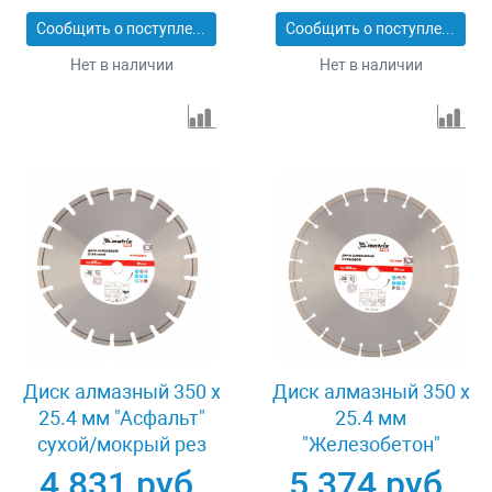
Сообщить о поступлении
Сообщить о поступлении
Нет в наличии
Нет в наличии
Диск алмазный 350 х
Диск алмазный 350 х
25.4 мм "Асфальт"
25.4 мм
сухой/мокрый рез
"Железобетон"
Pro Matrix 731073
сухой/мокрый рез
4 831 руб.
5 374 руб.