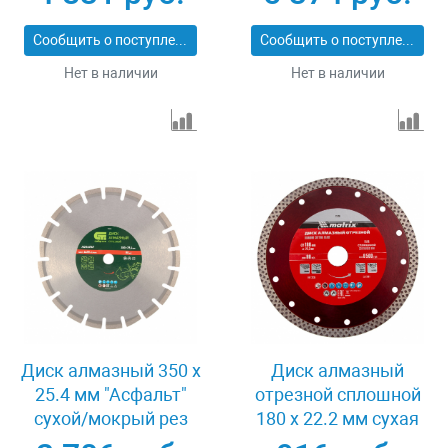
Pro Matrix 731103
Сообщить о поступлении
Сообщить о поступлении
Нет в наличии
Нет в наличии
Диск алмазный 350 х
Диск алмазный
25.4 мм "Асфальт"
отрезной сплошной
сухой/мокрый рез
180 х 22.2 мм сухая
Сибртех 731013
резка Matrix