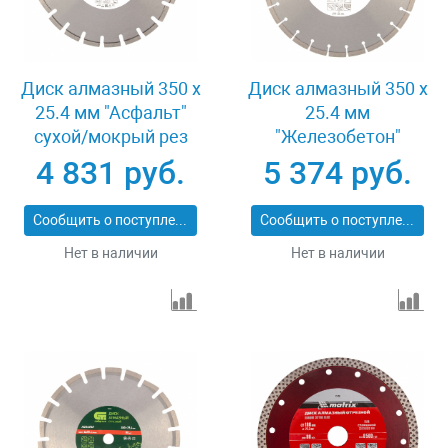
Диск алмазный 350 х
Диск алмазный 350 х
25.4 мм "Асфальт"
25.4 мм
сухой/мокрый рез
"Железобетон"
Pro Matrix 731073
сухой/мокрый рез
4 831 руб.
5 374 руб.
Pro Matrix 731103
Сообщить о поступлении
Сообщить о поступлении
Нет в наличии
Нет в наличии