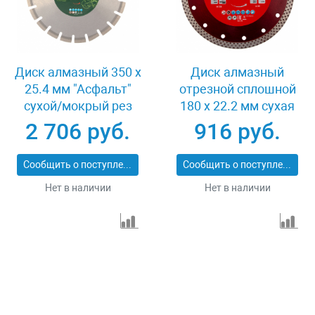
Диск алмазный 350 х
Диск алмазный
25.4 мм "Асфальт"
отрезной сплошной
сухой/мокрый рез
180 х 22.2 мм сухая
Сибртех 731013
резка Matrix
2 706 руб.
916 руб.
Professional 73128
Сообщить о поступлении
Сообщить о поступлении
Нет в наличии
Нет в наличии