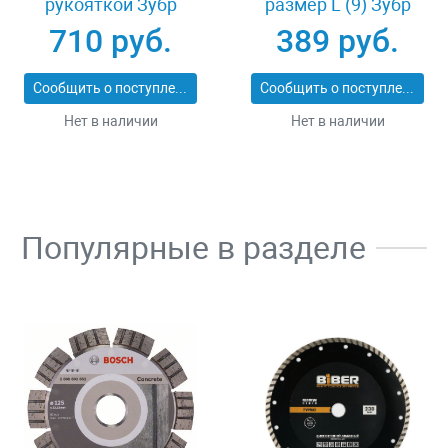
рукояткой Зубр
размер L (9) Зубр
ПРОФИ 20531-
11277-L
710 руб.
389 руб.
450_z02
Сообщить о поступлении
Сообщить о поступлении
Нет в наличии
Нет в наличии
Популярные в разделе