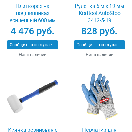
Плиткорез на
Рулетка 5 м x 19 мм
подшипниках
Kraftool AutoStop
усиленный 600 мм
3412-5-19
Stayer PROFI 3318-60
4 476 руб.
828 руб.
Сообщить о поступлении
Сообщить о поступлении
Нет в наличии
Нет в наличии
Киянка резиновая с
Перчатки для