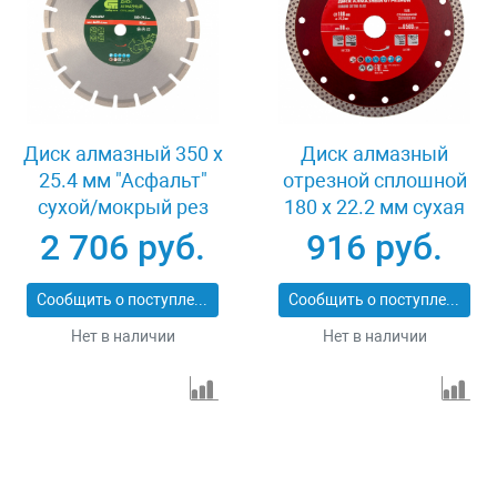
Диск алмазный 350 х
Диск алмазный
25.4 мм "Асфальт"
отрезной сплошной
сухой/мокрый рез
180 х 22.2 мм сухая
Сибртех 731013
резка Matrix
2 706 руб.
916 руб.
Professional 73128
Сообщить о поступлении
Сообщить о поступлении
Нет в наличии
Нет в наличии