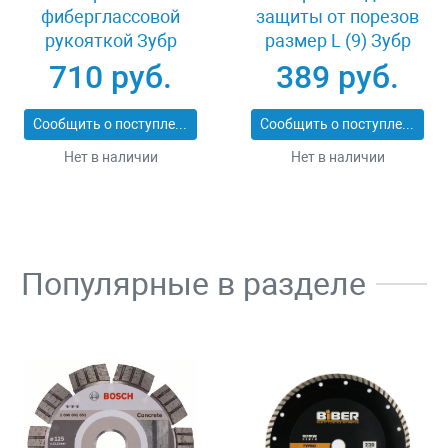
фиберглассовой
защиты от порезов
рукояткой Зубр
размер L (9) Зубр
ПРОФИ 20531-
11277-L
710 руб.
389 руб.
450_z02
Сообщить о поступлении
Сообщить о поступлении
Нет в наличии
Нет в наличии
Популярные в разделе