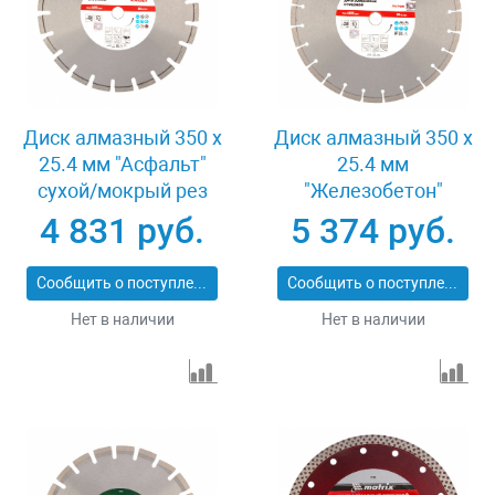
Диск алмазный 350 х
Диск алмазный 350 х
25.4 мм "Асфальт"
25.4 мм
сухой/мокрый рез
"Железобетон"
Pro Matrix 731073
сухой/мокрый рез
4 831 руб.
5 374 руб.
Pro Matrix 731103
Сообщить о поступлении
Сообщить о поступлении
Нет в наличии
Нет в наличии