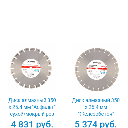
Диск алмазный 350
Диск алмазный 350
х 25.4 мм "Асфальт"
х 25.4 мм
сухой/мокрый рез
"Железобетон"
Pro Matrix 731073
сухой/мокрый рез
4 831 руб.
5 374 руб.
Pro Matrix 731103