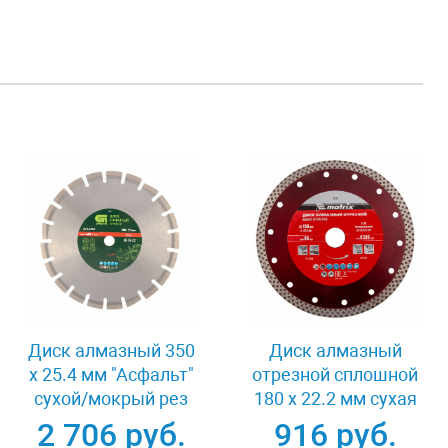
Диск алмазный 350
Диск алмазный
х 25.4 мм "Асфальт"
отрезной сплошной
сухой/мокрый рез
180 х 22.2 мм сухая
Сибртех 731013
резка Matrix
2 706 руб.
916 руб.
Professional 73128