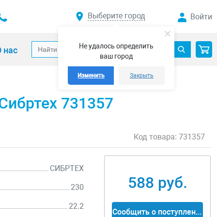
Выберите город
Войти
Не удалось определить
 нас
ваш город
Изменить
Закрыть
 Сибртех 731357
Код товара:
731357
СИБРТЕХ
588 руб.
230
22.2
Сообщить о поступлении