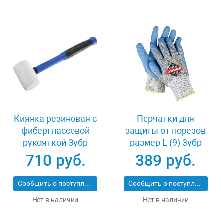
Киянка резиновая с
Перчатки для
фиберглассовой
защиты от порезов
рукояткой Зубр
размер L (9) Зубр
ПРОФИ 20531-
11277-L
710 руб.
389 руб.
450_z02
Сообщить о поступлении
Сообщить о поступлении
Нет в наличии
Нет в наличии