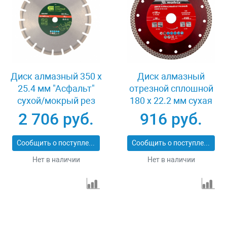
Диск алмазный 350 х
Диск алмазный
25.4 мм "Асфальт"
отрезной сплошной
сухой/мокрый рез
180 х 22.2 мм сухая
Сибртех 731013
резка Matrix
2 706 руб.
916 руб.
Professional 73128
Сообщить о поступлении
Сообщить о поступлении
Нет в наличии
Нет в наличии