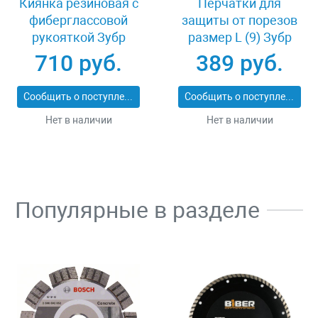
Киянка резиновая с
Перчатки для
фиберглассовой
защиты от порезов
рукояткой Зубр
размер L (9) Зубр
ПРОФИ 20531-
11277-L
710 руб.
389 руб.
450_z02
Сообщить о поступлении
Сообщить о поступлении
Нет в наличии
Нет в наличии
Популярные в разделе