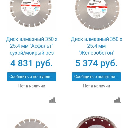
Диск алмазный 350 х
Диск алмазный 350 х
25.4 мм "Асфальт"
25.4 мм
сухой/мокрый рез
"Железобетон"
Pro Matrix 731073
сухой/мокрый рез
4 831 руб.
5 374 руб.
Pro Matrix 731103
Сообщить о поступлении
Сообщить о поступлении
Нет в наличии
Нет в наличии