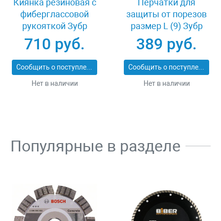
Киянка резиновая с
Перчатки для
фиберглассовой
защиты от порезов
рукояткой Зубр
размер L (9) Зубр
ПРОФИ 20531-
11277-L
710 руб.
389 руб.
450_z02
Сообщить о поступлении
Сообщить о поступлении
Нет в наличии
Нет в наличии
Популярные в разделе