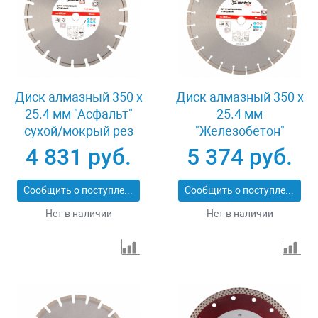
Диск алмазный 350 х
Диск алмазный 350 х
25.4 мм "Асфальт"
25.4 мм
сухой/мокрый рез
"Железобетон"
Pro Matrix 731073
сухой/мокрый рез
4 831 руб.
5 374 руб.
Pro Matrix 731103
Сообщить о поступлении
Сообщить о поступлении
Нет в наличии
Нет в наличии