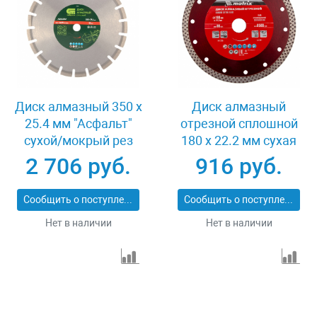
Диск алмазный 350 х
Диск алмазный
25.4 мм "Асфальт"
отрезной сплошной
сухой/мокрый рез
180 х 22.2 мм сухая
Сибртех 731013
резка Matrix
2 706 руб.
916 руб.
Professional 73128
Сообщить о поступлении
Сообщить о поступлении
Нет в наличии
Нет в наличии