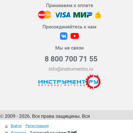
Принимаем к оплате
Присоединяйтесь к нам
Мы на связи
8 800 700 71 55
info@instrumentru.ru
© 2009 - 2026. Все права защищены. Вся
информация на сайте – собственность
ИнструментРУ
Войти
Регистрация
интернет-магазина
Корзина
0 позиций
на сумму
0 руб.