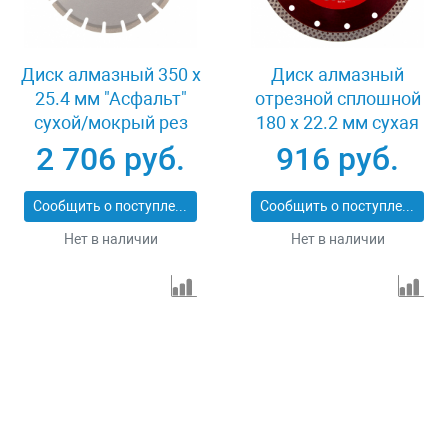
Диск алмазный 350 х
Диск алмазный
25.4 мм "Асфальт"
отрезной сплошной
сухой/мокрый рез
180 х 22.2 мм сухая
Сибртех 731013
резка Matrix
2 706 руб.
916 руб.
Professional 73128
Сообщить о поступлении
Сообщить о поступлении
Нет в наличии
Нет в наличии