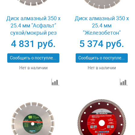
Диск алмазный 350 х
Диск алмазный 350 х
25.4 мм "Асфальт"
25.4 мм
сухой/мокрый рез
"Железобетон"
Pro Matrix 731073
сухой/мокрый рез
4 831 руб.
5 374 руб.
Pro Matrix 731103
Сообщить о поступлении
Сообщить о поступлении
Нет в наличии
Нет в наличии