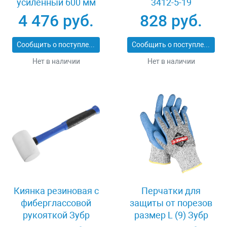
усиленный 600 мм
3412-5-19
Stayer PROFI 3318-60
4 476 руб.
828 руб.
Сообщить о поступлении
Сообщить о поступлении
Нет в наличии
Нет в наличии
Киянка резиновая с
Перчатки для
фиберглассовой
защиты от порезов
рукояткой Зубр
размер L (9) Зубр