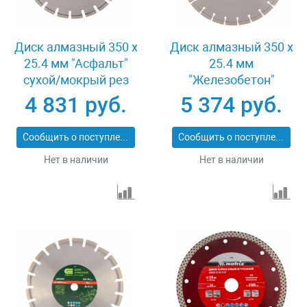
Диск алмазный 350 х
Диск алмазный 350 х
25.4 мм "Асфальт"
25.4 мм
сухой/мокрый рез
"Железобетон"
Pro Matrix 731073
сухой/мокрый рез
4 831 руб.
5 374 руб.
Pro Matrix 731103
Сообщить о поступлении
Сообщить о поступлении
Нет в наличии
Нет в наличии