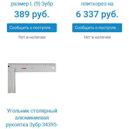
размер L (9) Зубр
плиткорез на
11277-L
подшипниках 500 мм
389 руб.
6 337 руб.
Зубр ПРОФИ 33193-
50_z01
Сообщить о поступлении
Сообщить о поступлении
Нет в наличии
Нет в наличии
Угольник столярный
алюминиевая
рукоятка Зубр 34395-