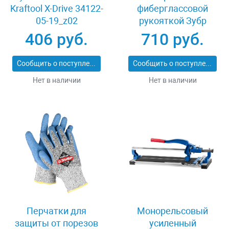
Kraftool X-Drive 34122-
фиберглассовой
05-19_z02
рукояткой Зубр
ПРОФИ 20531-
406 руб.
710 руб.
450_z02
Сообщить о поступлении
Сообщить о поступлении
Нет в наличии
Нет в наличии
Перчатки для
Монорельсовый
защиты от порезов
усиленный