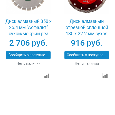
Диск алмазный 350 х
Диск алмазный
25.4 мм "Асфальт"
отрезной сплошной
сухой/мокрый рез
180 х 22.2 мм сухая
Сибртех 731013
резка Matrix
2 706 руб.
916 руб.
Professional 73128
Сообщить о поступлении
Сообщить о поступлении
Нет в наличии
Нет в наличии