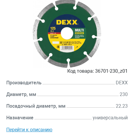
Код товара:
36701-230_z01
Производитель
DEXX
Диаметр, мм
230
Посадочный диаметр, мм
22.23
Назначение
универсальный
Перейти к описанию