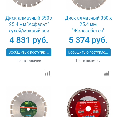
Диск алмазный 350 х
Диск алмазный 350 х
25.4 мм "Асфальт"
25.4 мм
сухой/мокрый рез
"Железобетон"
Pro Matrix 731073
сухой/мокрый рез
4 831 руб.
5 374 руб.
Pro Matrix 731103
Сообщить о поступлении
Сообщить о поступлении
Нет в наличии
Нет в наличии