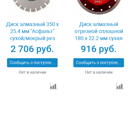
Диск алмазный 350 х
Диск алмазный
25.4 мм "Асфальт"
отрезной сплошной
сухой/мокрый рез
180 х 22.2 мм сухая
Сибртех 731013
резка Matrix
2 706 руб.
916 руб.
Professional 73128
Сообщить о поступлении
Сообщить о поступлении
Нет в наличии
Нет в наличии