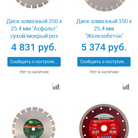
Диск алмазный 350 х
Диск алмазный 350 х
25.4 мм "Асфальт"
25.4 мм
сухой/мокрый рез
"Железобетон"
Pro Matrix 731073
сухой/мокрый рез
4 831 руб.
5 374 руб.
Pro Matrix 731103
Сообщить о поступлении
Сообщить о поступлении
Нет в наличии
Нет в наличии