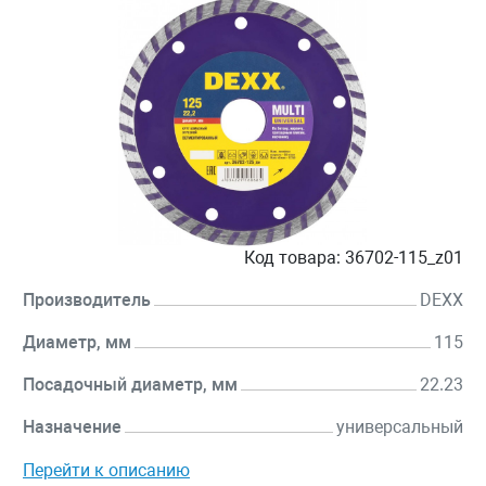
Код товара:
36702-115_z01
Производитель
DEXX
Диаметр, мм
115
Посадочный диаметр, мм
22.23
Назначение
универсальный
Перейти к описанию