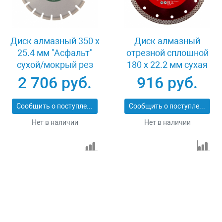
Диск алмазный 350 х
Диск алмазный
25.4 мм "Асфальт"
отрезной сплошной
сухой/мокрый рез
180 х 22.2 мм сухая
Сибртех 731013
резка Matrix
2 706 руб.
916 руб.
Professional 73128
Сообщить о поступлении
Сообщить о поступлении
Нет в наличии
Нет в наличии