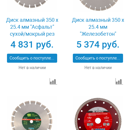
Диск алмазный 350 х
Диск алмазный 350 х
25.4 мм "Асфальт"
25.4 мм
сухой/мокрый рез
"Железобетон"
Pro Matrix 731073
сухой/мокрый рез
4 831 руб.
5 374 руб.
Pro Matrix 731103
Сообщить о поступлении
Сообщить о поступлении
Нет в наличии
Нет в наличии