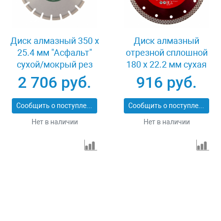
Диск алмазный 350 х
Диск алмазный
25.4 мм "Асфальт"
отрезной сплошной
сухой/мокрый рез
180 х 22.2 мм сухая
Сибртех 731013
резка Matrix
2 706 руб.
916 руб.
Professional 73128
Сообщить о поступлении
Сообщить о поступлении
Нет в наличии
Нет в наличии