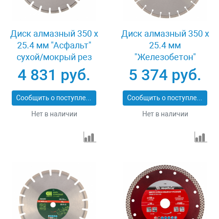
Диск алмазный 350 х
Диск алмазный 350 х
25.4 мм "Асфальт"
25.4 мм
сухой/мокрый рез
"Железобетон"
Pro Matrix 731073
сухой/мокрый рез
4 831 руб.
5 374 руб.
Pro Matrix 731103
Сообщить о поступлении
Сообщить о поступлении
Нет в наличии
Нет в наличии