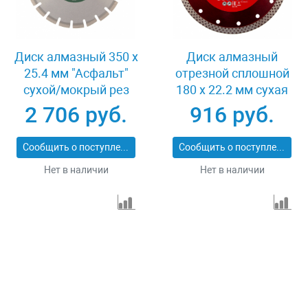
Диск алмазный 350 х
Диск алмазный
25.4 мм "Асфальт"
отрезной сплошной
сухой/мокрый рез
180 х 22.2 мм сухая
Сибртех 731013
резка Matrix
2 706 руб.
916 руб.
Professional 73128
Сообщить о поступлении
Сообщить о поступлении
Нет в наличии
Нет в наличии