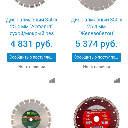
Диск алмазный 350 х
Диск алмазный 350 х
25.4 мм "Асфальт"
25.4 мм
сухой/мокрый рез
"Железобетон"
Pro Matrix 731073
сухой/мокрый рез
4 831 руб.
5 374 руб.
Pro Matrix 731103
Сообщить о поступлении
Сообщить о поступлении
Нет в наличии
Нет в наличии