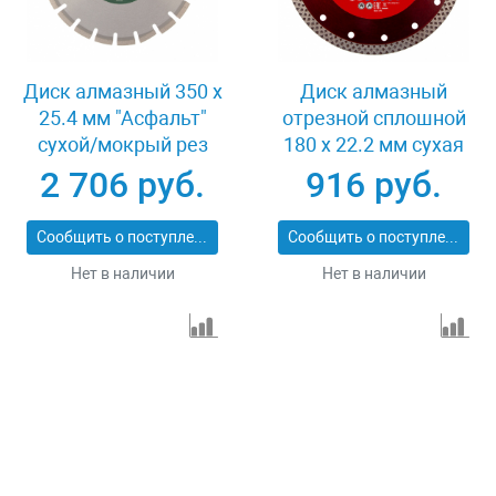
Диск алмазный 350 х
Диск алмазный
25.4 мм "Асфальт"
отрезной сплошной
сухой/мокрый рез
180 х 22.2 мм сухая
Сибртех 731013
резка Matrix
2 706 руб.
916 руб.
Professional 73128
Сообщить о поступлении
Сообщить о поступлении
Нет в наличии
Нет в наличии