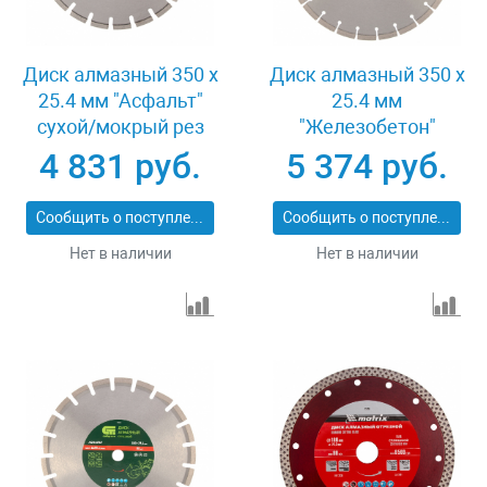
Диск алмазный 350 х
Диск алмазный 350 х
25.4 мм "Асфальт"
25.4 мм
сухой/мокрый рез
"Железобетон"
Pro Matrix 731073
сухой/мокрый рез
4 831 руб.
5 374 руб.
Pro Matrix 731103
Сообщить о поступлении
Сообщить о поступлении
Нет в наличии
Нет в наличии