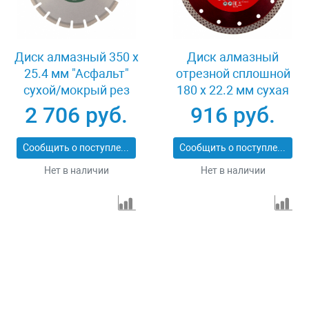
Диск алмазный 350 х
Диск алмазный
25.4 мм "Асфальт"
отрезной сплошной
сухой/мокрый рез
180 х 22.2 мм сухая
Сибртех 731013
резка Matrix
2 706 руб.
916 руб.
Professional 73128
Сообщить о поступлении
Сообщить о поступлении
Нет в наличии
Нет в наличии