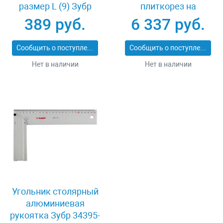
размер L (9) Зубр
плиткорез на
11277-L
подшипниках 500 мм
389 руб.
6 337 руб.
Зубр ПРОФИ 33193-
50_z01
Сообщить о поступлении
Сообщить о поступлении
Нет в наличии
Нет в наличии
Угольник столярный
алюминиевая
рукоятка Зубр 34395-