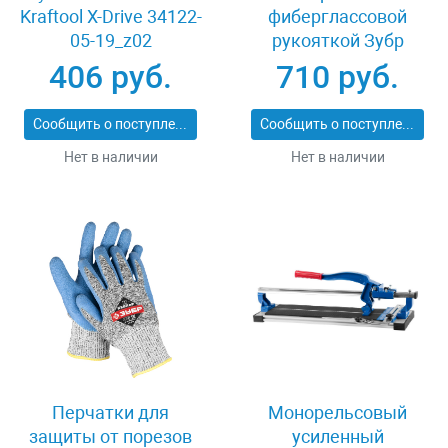
Kraftool X-Drive 34122-
фиберглассовой
05-19_z02
рукояткой Зубр
ПРОФИ 20531-
406 руб.
710 руб.
450_z02
Сообщить о поступлении
Сообщить о поступлении
Нет в наличии
Нет в наличии
Перчатки для
Монорельсовый
защиты от порезов
усиленный