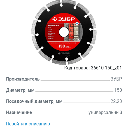
Код товара:
36610-150_z01
Производитель
ЗУБР
Диаметр, мм
150
Посадочный диаметр, мм
22.23
Назначение
универсальный
Перейти к описанию