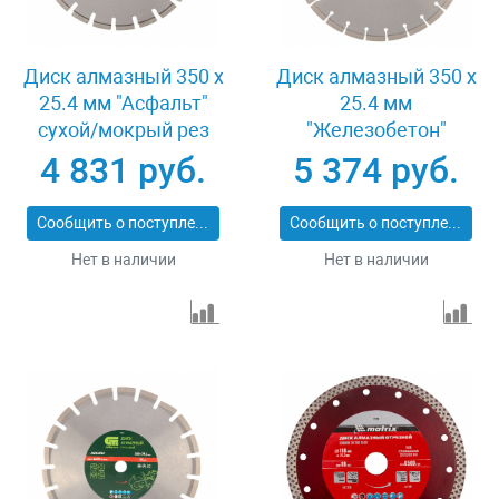
Диск алмазный 350 х
Диск алмазный 350 х
25.4 мм "Асфальт"
25.4 мм
сухой/мокрый рез
"Железобетон"
Pro Matrix 731073
сухой/мокрый рез
4 831 руб.
5 374 руб.
Pro Matrix 731103
Сообщить о поступлении
Сообщить о поступлении
Нет в наличии
Нет в наличии