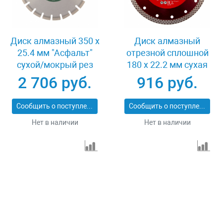
Диск алмазный 350 х
Диск алмазный
25.4 мм "Асфальт"
отрезной сплошной
сухой/мокрый рез
180 х 22.2 мм сухая
Сибртех 731013
резка Matrix
2 706 руб.
916 руб.
Professional 73128
Сообщить о поступлении
Сообщить о поступлении
Нет в наличии
Нет в наличии