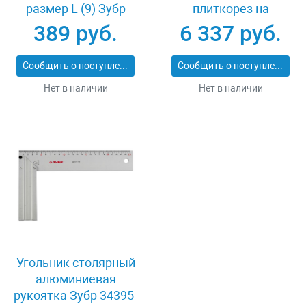
размер L (9) Зубр
плиткорез на
11277-L
подшипниках 500 мм
389 руб.
6 337 руб.
Зубр ПРОФИ 33193-
50_z01
Сообщить о поступлении
Сообщить о поступлении
Нет в наличии
Нет в наличии
Угольник столярный
алюминиевая
рукоятка Зубр 34395-