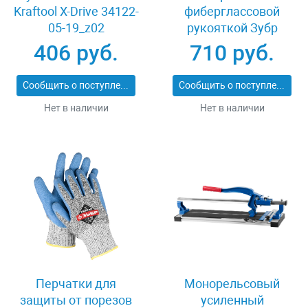
Kraftool X-Drive 34122-
фиберглассовой
05-19_z02
рукояткой Зубр
ПРОФИ 20531-
406 руб.
710 руб.
450_z02
Сообщить о поступлении
Сообщить о поступлении
Нет в наличии
Нет в наличии
Перчатки для
Монорельсовый
защиты от порезов
усиленный