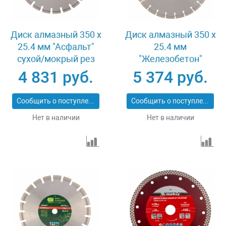
Диск алмазный 350 х
Диск алмазный 350 х
25.4 мм "Асфальт"
25.4 мм
сухой/мокрый рез
"Железобетон"
Pro Matrix 731073
сухой/мокрый рез
4 831 руб.
5 374 руб.
Pro Matrix 731103
Сообщить о поступлении
Сообщить о поступлении
Нет в наличии
Нет в наличии