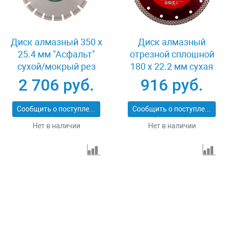
Диск алмазный 350 х
Диск алмазный
25.4 мм "Асфальт"
отрезной сплошной
сухой/мокрый рез
180 х 22.2 мм сухая
Сибртех 731013
резка Matrix
2 706 руб.
916 руб.
Professional 73128
Сообщить о поступлении
Сообщить о поступлении
Нет в наличии
Нет в наличии