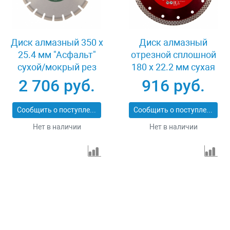
Диск алмазный 350 х
Диск алмазный
25.4 мм "Асфальт"
отрезной сплошной
сухой/мокрый рез
180 х 22.2 мм сухая
Сибртех 731013
резка Matrix
2 706 руб.
916 руб.
Professional 73128
Сообщить о поступлении
Сообщить о поступлении
Нет в наличии
Нет в наличии