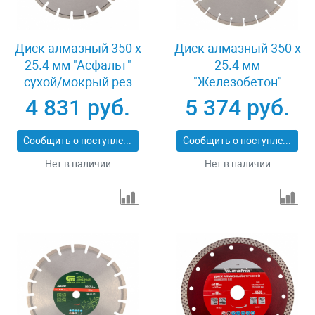
Диск алмазный 350 х
Диск алмазный 350 х
25.4 мм "Асфальт"
25.4 мм
сухой/мокрый рез
"Железобетон"
Pro Matrix 731073
сухой/мокрый рез
4 831 руб.
5 374 руб.
Pro Matrix 731103
Сообщить о поступлении
Сообщить о поступлении
Нет в наличии
Нет в наличии